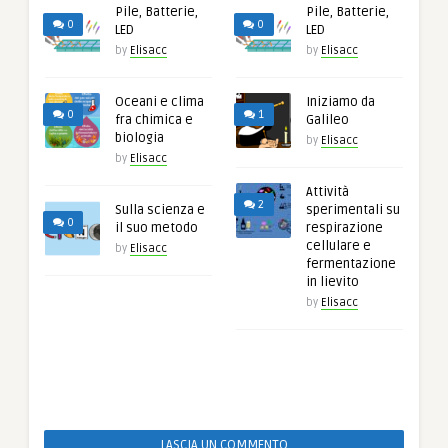
Pile, Batterie,
Pile, Batterie,
0
0
LED
LED
by
Elisacc
by
Elisacc
Oceani e clima
Iniziamo da
0
1
fra chimica e
Galileo
biologia
by
Elisacc
by
Elisacc
Attività
2
Sulla scienza e
sperimentali su
0
il suo metodo
respirazione
cellulare e
by
Elisacc
fermentazione
in lievito
by
Elisacc
LASCIA UN COMMENTO