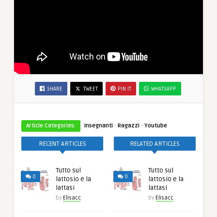
SHARE
TWEET
PIN IT
WHATSAPP
·
·
Article Categories:
Insegnanti
Ragazzi
Youtube
RECENT ARTICLES
RELATED ARTICLES
Tutto sul
Tutto sul
0
0
lattosio e la
lattosio e la
lattasi
lattasi
by
Elisacc
by
Elisacc