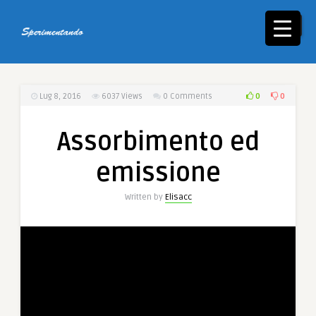
☰
0
0
Lug 8, 2016
6037
Views
0 Comments
Assorbimento ed
emissione
Written by
Elisacc