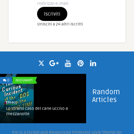
Indirizzo
e-
Iscriviti
mail
Unisciti a 24 altri iscritti
0
INSEGNANTI
Random
Articles
Elisacc
Lo strano caso del cane ucciso a
mezzanotte
1
ATTIVITÀ SPERIMENTALI
Pin is a Stylish and Responsive Pinterest-style Theme for