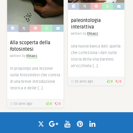
paleontologia
interattiva
Written by
Elisacc
Alla scoperta della
Una nuova banca dati: quella
fotosintesi
che colleziona i dati sulla
Written by
Elisacc
storia della vita Daremo
un’occhiata […]
Vi propongo una lezione
sulla fotosintesi che consta
di una breve introduzione
10 anni ago
0
0
teorica e delle […]
10 anni ago
0
0