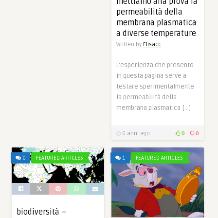
mettiamo alla prova la
permeabilità della
membrana plasmatica
a diverse temperature
Written by
Elisacc
L’esperienza che presento
in questa pagina serve a
testare sperimentalmente
la permeabilità della
membrana plasmatica […]
6 anni ago
0
0
0
FEATURED ARTICLES
1
FEATURED ARTICLES
biodiversità –