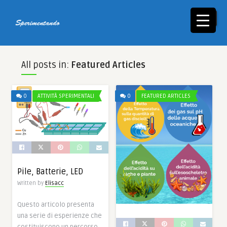
☰
All posts in:
Featured Articles
0
ATTIVITÀ SPERIMENTALI
0
FEATURED ARTICLES
Pile, Batterie, LED
Written by
Elisacc
Questo articolo presenta
una serie di esperienze che