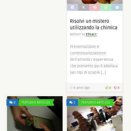
Risolvi un mistero
utilizzando la chimica
Written by
Elisacc
Presentazione e
contestualizzazione
dell’attività L’esperienza
che presento qui è adatta a
vari tipi di scuola […]
9 anni ago
0
0
0
FEATURED ARTICLES
1
FEATURED ARTICLES