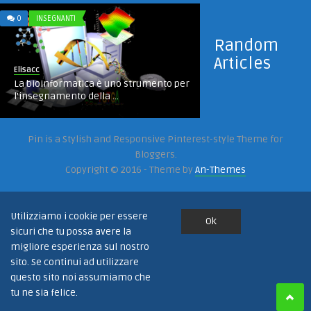
0
INSEGNANTI
Random
Articles
Elisacc
La bioinformatica è uno strumento per
l’insegnamento della ...
2
LICEOBOTTONI
Pin is a Stylish and Responsive Pinterest-style Theme for
Bloggers.
Copyright © 2016 - Theme by
An-Themes
Elisacc
L’informazione scientifica nell’era del
web
Utilizziamo i cookie per essere
Ok
sicuri che tu possa avere la
migliore esperienza sul nostro
2
GIOVANI
sito. Se continui ad utilizzare
questo sito noi assumiamo che
tu ne sia felice.
Elisacc