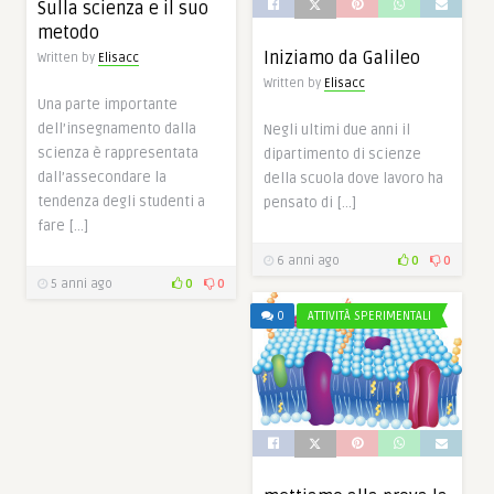
Sulla scienza e il suo
metodo
Iniziamo da Galileo
Written by
Elisacc
Written by
Elisacc
Una parte importante
dell’insegnamento dalla
Negli ultimi due anni il
scienza è rappresentata
dipartimento di scienze
dall’assecondare la
della scuola dove lavoro ha
tendenza degli studenti a
pensato di […]
fare […]
6 anni ago
0
0
5 anni ago
0
0
0
ATTIVITÀ SPERIMENTALI