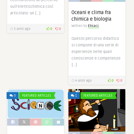
costituiscono un percorso
sull’elettrochimica così
Oceani e clima fra
articolato: un […]
chimica e biologia
Written by
Elisacc
3 anni ago
0
0
Questo percorso didattico
si compone di una serie di
esperienze nelle quali
conoscenze e competenze
[…]
4 anni ago
0
0
0
FEATURED ARTICLES
1
FEATURED ARTICLES