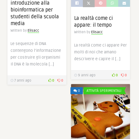
introduzione alla
bioinformatica per
studenti della scuola
La realtà come ci
media
appare: il tempo
Written by
Elisacc
Written by
Elisacc
Le sequenze di DNA
La realtà come ci appare Per
contengono l’informazione
molti di noi che amano
per costruire gli organismi
descrivere e capire il […]
Il DNA è la molecola […]
9 anni ago
0
0
7 anni ago
0
0
0
ATTIVITÀ SPERIMENTALI