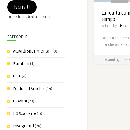
e-
Iscriviti
mail
La realtà com
Unisciti a 24 altri iscritti
tempo
Written by
Elisacc
CATEGORIE
La realtà come c
noi che amano de
Attività Sperimentali
(9)
9 anni ago
7
Bambini
(1)
CLIL
(4)
Featured Articles
(14)
Giovani
(23)
IIS Scalcerle
(10)
Insegnanti
(28)