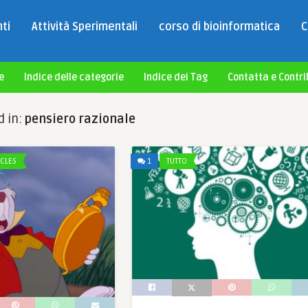
ti
Attività Sperimentali
corso di bioinformatica
C
e
Indice delle categorie
Indice dei Tag
Contatta e Contri
d in:
pensiero razionale
ICLES
1
TUTTO