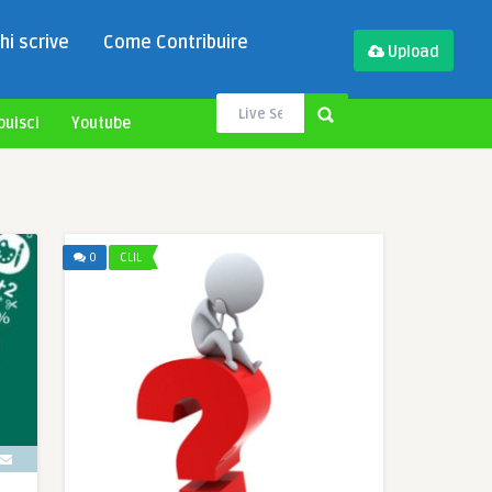
hi scrive
Come Contribuire
Upload
buisci
Youtube
0
CLIL