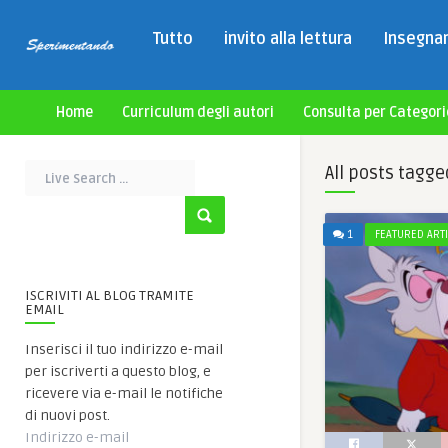
Tutto
invito alla lettura
Insegnan
Home
Curriculum degli autori
Consulta per Categori
All posts tagge
1
FEATURED ART
ISCRIVITI AL BLOG TRAMITE
EMAIL
Inserisci il tuo indirizzo e-mail
per iscriverti a questo blog, e
ricevere via e-mail le notifiche
di nuovi post.
Indirizzo