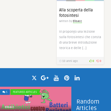
Alla scoperta della
fotosintesi
Written by
Elisacc
Vi propongo una lezione
sulla fotosintesi che consta
di una breve introduzione
teorica e delle […]
10 anni ago
0
0
5
FEATURED ARTICLES
Random
Articles
Elisacc