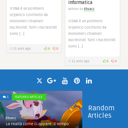
informatica
Il DNA è un polimero
Written by
Elisacc
organico costituito da
monomeri chiamati
Il DNA è un polimero
nucleotidi. Tutti i nucleotidi
organico costituito da
sono […]
monomeri chiamati
nucleotidi. Tutti i nucleotidi
sono […]
11 anni ago
0
0
11 anni ago
0
0
1
FEATURED ARTICLES
Random
Articles
Elisacc
La realtà come ci appare: il tempo