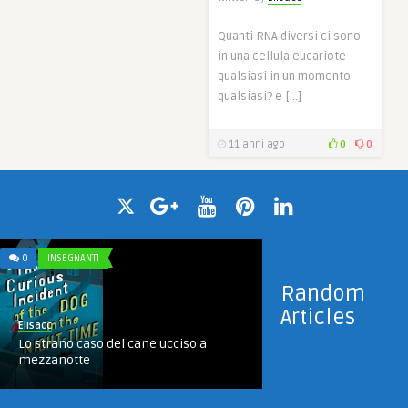
Quanti RNA diversi ci sono
in una cellula eucariote
qualsiasi in un momento
qualsiasi? e […]
11 anni ago
0
0
0
INSEGNANTI
Random
Articles
Elisacc
Lo strano caso del cane ucciso a
mezzanotte