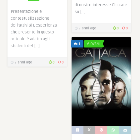
di nostro interesse Cliccate
Presentazione e
su […]
contestualizzazione
dell’attività L’esperienza
9 anni ago
0
0
che presento in questo
articolo è adatta agli
1
GIOVANI
studenti del […]
9 anni ago
0
0