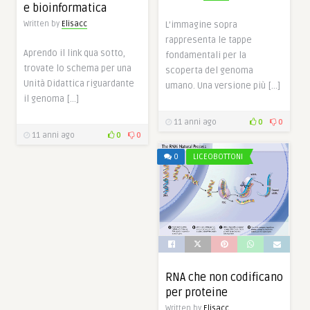
e bioinformatica
Written by
Elisacc
L’immagine sopra
rappresenta le tappe
Aprendo il link qua sotto,
fondamentali per la
trovate lo schema per una
scoperta del genoma
Unità Didattica riguardante
umano. Una versione più […]
il genoma […]
11 anni ago
0
0
11 anni ago
0
0
0
LICEOBOTTONI
RNA che non codificano
per proteine
Written by
Elisacc