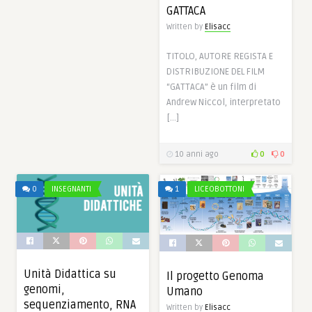
GATTACA
Written by
Elisacc
TITOLO, AUTORE REGISTA E
DISTRIBUZIONE DEL FILM
“GATTACA” è un film di
Andrew Niccol, interpretato
[…]
10 anni ago
0
0
0
INSEGNANTI
1
LICEOBOTTONI
Unità Didattica su
Il progetto Genoma
genomi,
Umano
sequenziamento, RNA
Written by
Elisacc