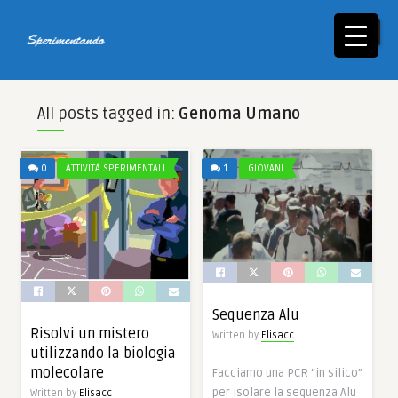
☰
All posts tagged in:
Genoma Umano
0
ATTIVITÀ SPERIMENTALI
1
GIOVANI
Sequenza Alu
Risolvi un mistero
Written by
Elisacc
utilizzando la biologia
molecolare
Facciamo una PCR “in silico”
per isolare la sequenza Alu
Written by
Elisacc