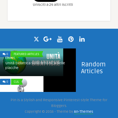
Unisciti a 24 altri iscritti
0
FEATURED ARTICLES
Elisacc
Random
Unità Didattica sulla tettonica delle
placche
Articles
0
CLIL
Pin is a Stylish and Responsive Pinterest-style Theme for
Elisacc
Bloggers.
Le domande più interessanti sono
quelle per le quali non abbiamo ...
Copyright © 2016 - Theme by
An-Themes