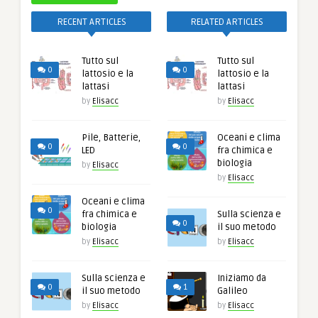
RECENT ARTICLES
RELATED ARTICLES
Tutto sul
Tutto sul
0
0
lattosio e la
lattosio e la
lattasi
lattasi
by
Elisacc
by
Elisacc
Pile, Batterie,
Oceani e clima
0
0
LED
fra chimica e
biologia
by
Elisacc
by
Elisacc
Oceani e clima
0
fra chimica e
Sulla scienza e
0
biologia
il suo metodo
by
Elisacc
by
Elisacc
Sulla scienza e
Iniziamo da
0
1
il suo metodo
Galileo
by
Elisacc
by
Elisacc