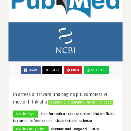
SHARE
TWEET
PIN IT
WHATSAPP
In attesa di trovare una pagina più completa vi
metto il link alla
lezione che abbiamo fatto in classe
·
·
·
Article Tags:
Bioinformatica
caso stamina
DNA artificiale
·
·
·
featured
informazione
Liceo Bottoni
scienza
·
·
Article Categories:
LiceoBottoni
Ragazzi
Tutto