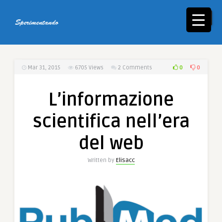
☰
0
0
Mar 31, 2015
6705
Views
2 Comments
L’informazione
scientifica nell’era
del web
Written by
Elisacc