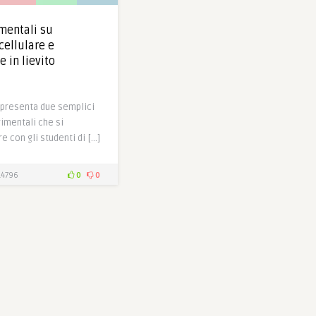
imentali su
cellulare e
 in lievito
 presenta due semplici
imentali che si
 con gli studenti di […]
4796
0
0