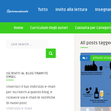
Tutto
invito alla lettura
Insegnan
Home
Curriculum degli autori
Consulta per Categori
All posts tagge
2
ATTIVITÀ SPER
ISCRIVITI AL BLOG TRAMITE
EMAIL
Inserisci il tuo indirizzo e-mail
per iscriverti a questo blog, e
ricevere via e-mail le notifiche
di nuovi post.
Indirizzo