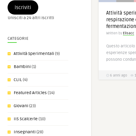
e-
Iscriviti
mail
Attività sper
Unisciti a 24 altri iscritti
respirazione 
fermentazione
Written by
Elisacc
CATEGORIE
Questo articolo
esperienze sper
Attività Sperimentali
(9)
possono condurre
Bambini
(1)
6 anni ago
1
CLIL
(4)
Featured Articles
(14)
Giovani
(23)
IIS Scalcerle
(10)
Insegnanti
(28)