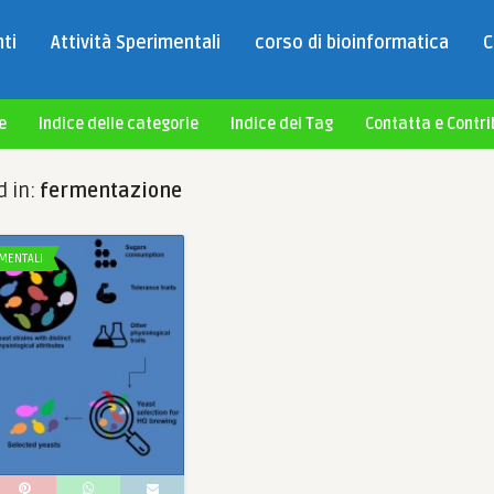
ti
Attività Sperimentali
corso di bioinformatica
C
e
Indice delle categorie
Indice dei Tag
Contatta e Contri
d in:
fermentazione
IMENTALI